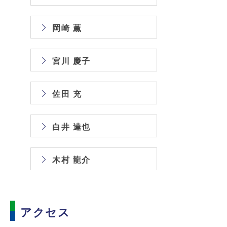
岡崎 薫
宮川 慶子
佐田 充
白井 達也
木村 龍介
アクセス