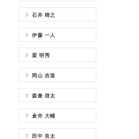
石井 晴之
伊藤 一人
梁 明秀
岡山 吉道
森兼 啓太
倉井 大輔
田中 良太