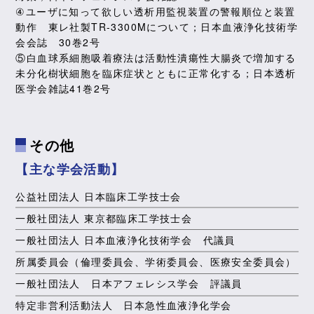
④ユーザに知って欲しい透析用監視装置の警報順位と装置
動作 東レ社製TR-3300Mについて；日本血液浄化技術学
会会誌 30巻2号
⑤白血球系細胞吸着療法は活動性潰瘍性大腸炎で増加する
未分化樹状細胞を臨床症状とともに正常化する；日本透析
医学会雑誌41巻2号
その他
【主な学会活動】
公益社団法人 日本臨床工学技士会
一般社団法人 東京都臨床工学技士会
一般社団法人 日本血液浄化技術学会 代議員
所属委員会（倫理委員会、学術委員会、医療安全委員会）
一般社団法人 日本アフェレシス学会 評議員
特定非営利活動法人 日本急性血液浄化学会