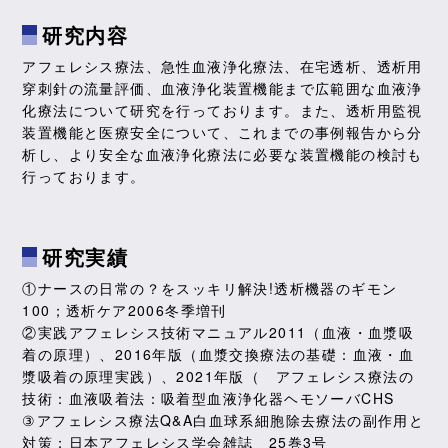
研究内容
アフェレシス療法、急性血液浄化療法、在宅透析、透析用
穿刺針の流量評価、血液浄化装置機能まで広範囲な血液浄
化療法について研究を行っております。また、透析用監視
装置機能と医療安全について、これまでの事例報告から分
析し、より安全な血液浄化療法に必要な装置機能の検討も
行っております。
研究実績
①ナースの日常の？をスッキリ解決!透析機器のギモン
100；透析ケア2006冬季増刊
②実践アフェレシス技術マニュアル2011（血液・血漿吸
着の原理）、2016年版（血漿交換療法の基礎：血液・血
漿吸着の原理実践）、2021年版（ アフェレシス療法の
技術：血液吸着法：吸着型血液浄化器ヘモソーバCHS
③アフェレシス療法Q&A白血球系細胞除去療法の副作用と
対策；日本アフェレシス学会雑誌 25巻3号