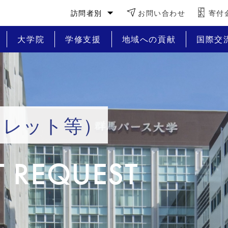
訪問者別
お問い合わせ
寄付
大学院
学修支援
地域への貢献
国際交
フレット等）
 REQUEST