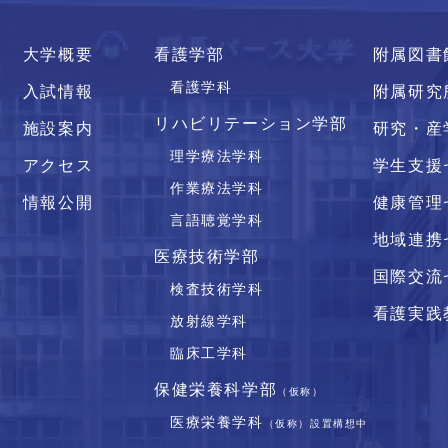
大学概要
看護学部
附属図書
看護学科
入試情報
附属研究
リハビリテーション学部
施設案内
研究・産
理学療法学科
アクセス
学生支援
作業療法学科
情報公開
健康管理
言語聴覚学科
地域連携
医療技術学部
国際交流
検査技術学科
看護実践
放射線学科
臨床工学科
保健栄養科学部
（仮称）
医療栄養学科
（仮称）設置構想中