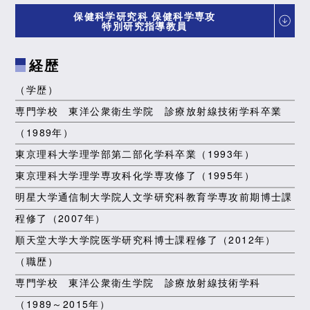
保健科学研究科 保健科学専攻
特別研究指導教員
経歴
博士前期課程
放射線学領域
（学歴）
放射線教育学
専門学校 東洋公衆衛生学院 診療放射線技術学科卒業
放射線学領域の教育系研究には、学校教育法、医療
（1989年）
法等などの関連法令、医療安全、臨床実習、新人教
育など様々な研究テーマがあります。それぞれの教
東京理科大学理学部第二部化学科卒業（1993年）
育の場における理念に基づいた過程の中で、法令の
東京理科大学理学専攻科化学専攻修了（1995年）
理解と解釈、教育手法や評価方法の開発、教育効果
の検証を行っていきます。また、医療者教育を適切
明星大学通信制大学院人文学研究科教育学専攻前期博士課
に実践できる教育研究者の育成を目指します。
程修了（2007年）
順天堂大学大学院医学研究科博士課程修了（2012年）
研究や大学院進学についての質問・相談
（職歴）
などを受付けています。
専門学校 東洋公衆衛生学院 診療放射線技術学科
お問い合わせ
（1989～2015年）