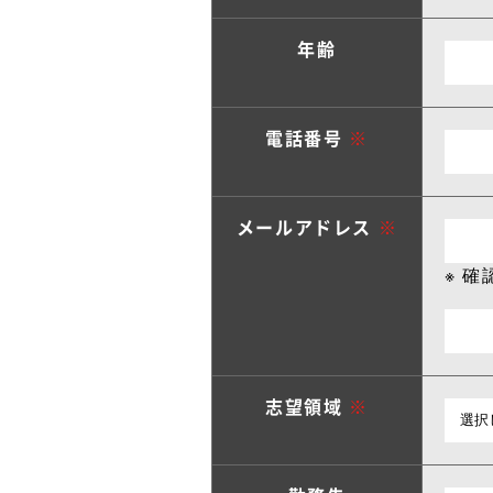
年齢
電話番号
※
メールアドレス
※
※ 
志望領域
※