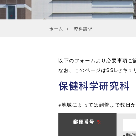
ホーム
資料請求
以下のフォームより必要事項ご
なお、このページはSSLセキ
保健科学研究
※地域によっては到着まで数日
郵便番号
※
※郵