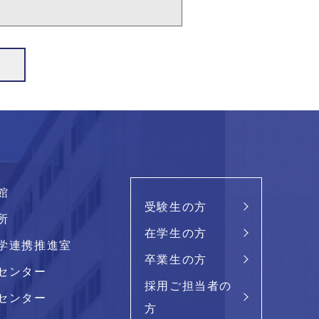
館
受験生の方
所
在学生の方
学連携推進室
卒業生の方
センター
採用ご担当者の
センター
方