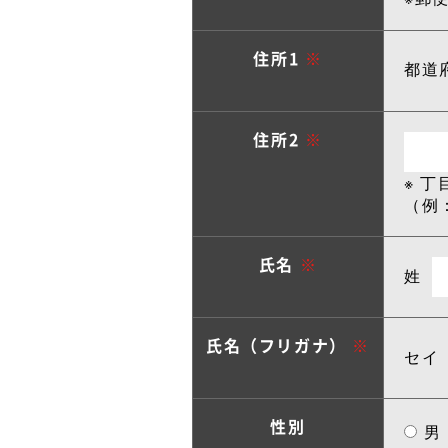
住所1
※
都道
住所2
※
※ 
（例
氏名
※
姓
氏名（フリガナ）
※
セイ
性別
男