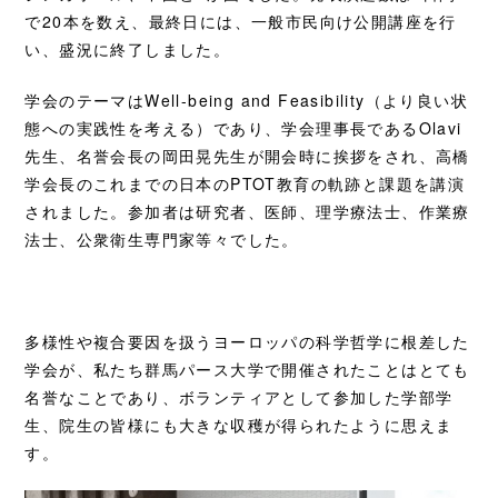
で20本を数え、最終日には、一般市民向け公開講座を行
い、盛況に終了しました。
学会のテーマはWell-being and Feasibility（より良い状
態への実践性を考える）であり、学会理事長であるOlavi
先生、名誉会長の岡田晃先生が開会時に挨拶をされ、高橋
学会長のこれまでの日本のPTOT教育の軌跡と課題を講演
されました。参加者は研究者、医師、理学療法士、作業療
法士、公衆衛生専門家等々でした。
多様性や複合要因を扱うヨーロッパの科学哲学に根差した
学会が、私たち群馬パース大学で開催されたことはとても
名誉なことであり、ボランティアとして参加した学部学
生、院生の皆様にも大きな収穫が得られたように思えま
す。