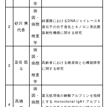
学
病
因・
緑膿菌におけるDNAジャイレースA
砂川 爽
病態
2
遺伝子の分子進化とキノロン系抗菌
代香
薬耐性機構に関する研究
検査
学
病
因・
染谷 凱
高齢者における糖尿病と心機能障害
病態
3
斗
に関する研究
検査
学
病
因・
還元処理後の解離アルブミンを指標
髙橋
とする monoclonal IgA1-アルブミ
病態
4