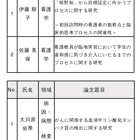
「暗黙知」から目標設定に向かうプ
伊藤 順
看護
ロセスに関する研究
1
子
学
～初回訪問時の看護者の観察点と臨
床的思考プロセスの関連性～
看護教員が臨地実習において学生の
佐藤 美
看護
2
違和感に気づき介入にいたるまでの
保
学
プロセスに関する研究
No.
氏名
領域
論文題目
病
因・
大川原
がんに関係する血清中リン酸化タン
病態
1
佑季
パク質の検出に関する研究
検査