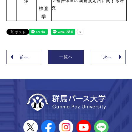
蓮
ン複合体量の新規測定法に関する研
検査
究
学
一覧へ
前へ
次へ