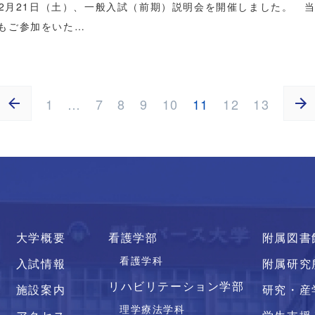
年12月21日（土）、一般入試（前期）説明会を開催しました。 
もご参加をいた…
1
…
7
8
9
10
11
12
13
大学概要
看護学部
附属図書
看護学科
入試情報
附属研究
リハビリテーション学部
施設案内
研究・産
理学療法学科