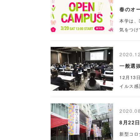
春のオ
本学は、
気をつけ
2020.1
一般選
12月1
イルス感
2020.0
8月22
新型コロ