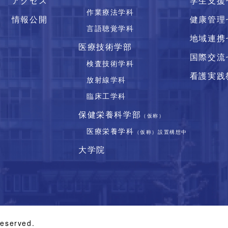
アクセス
学生支援
作業療法学科
情報公開
健康管理
言語聴覚学科
地域連携
医療技術学部
国際交流
検査技術学科
看護実践
放射線学科
臨床工学科
保健栄養科学部
（仮称）
医療栄養学科
（仮称）設置構想中
大学院
Reserved.